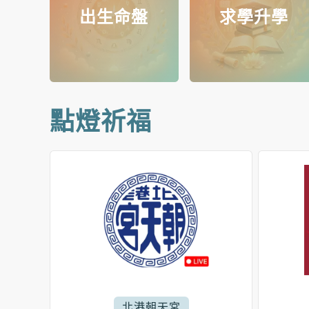
出生命盤
求學升學
點燈祈福
北港朝天宮