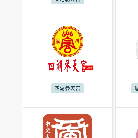
四湖參天宮