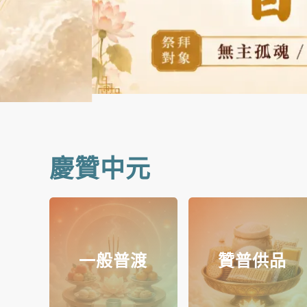
慶贊中元
一般普渡
贊普供品