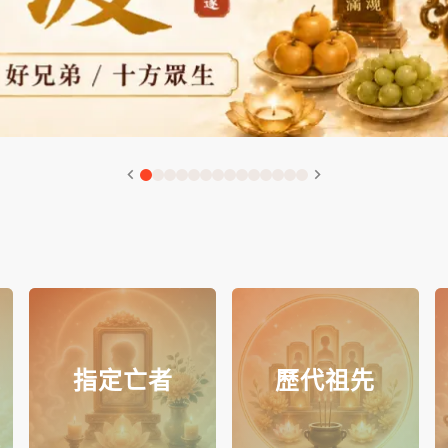
指定亡者
歷代祖先