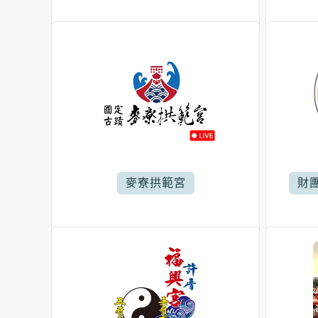
麥寮拱範宮
財