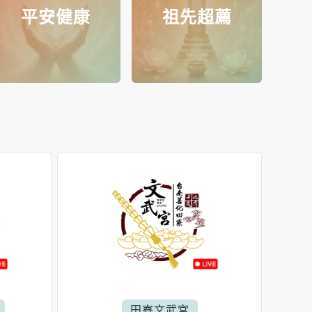
平安健康
祖先超薦
田寮文武宮