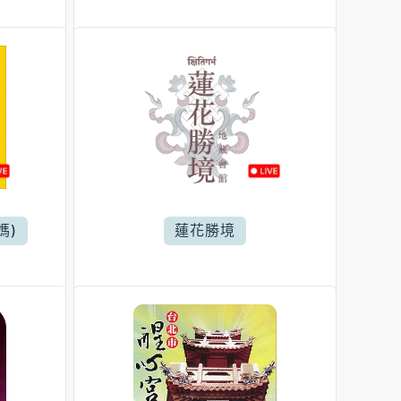
媽)
蓮花勝境