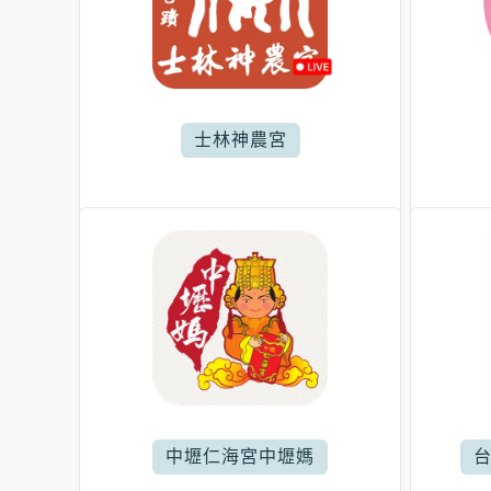
士林神農宮
中壢仁海宮中壢媽