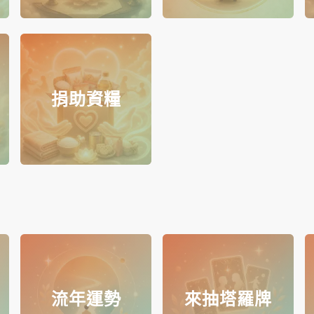
捐助資糧
流年運勢
來抽塔羅牌