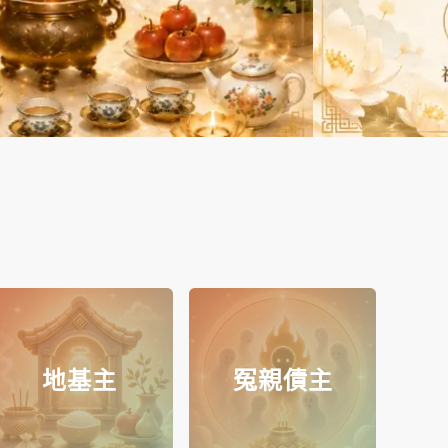
地基主
冤親債主