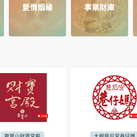
愛情姻緣
事業財庫
靈鷲山財寶宮殿
大樹慈后宮巷仔媽