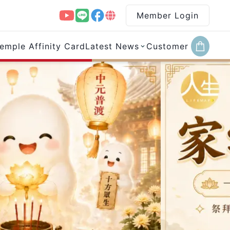
Member Login
emple Affinity Card
Latest News
Customer Service 
、算命、塔羅、婚配