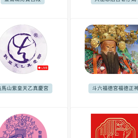
龜馬山紫皇天乙真慶宮
斗六福德宮福德正