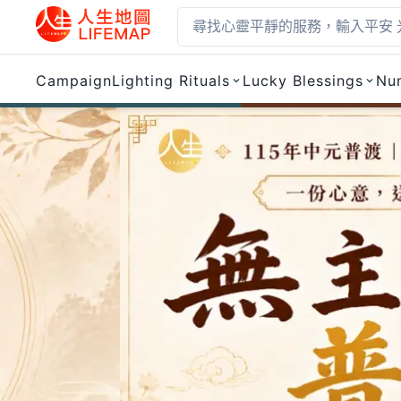
Campaign
Lighting Rituals
Lucky Blessings
Nu
Lifemap 人生地圖 — 