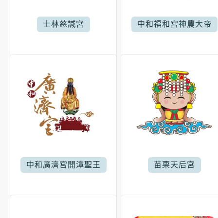
士林慈諴宮
中和福和宮神農大帝
中和廣濟宮開漳聖王
苗栗天后宮