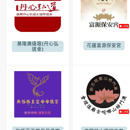
基隆廣遠壇(丹心弘
花蓮富源保安宮
道會)