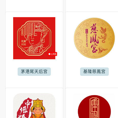
茅港尾天后宮
基隆慈鳳宮