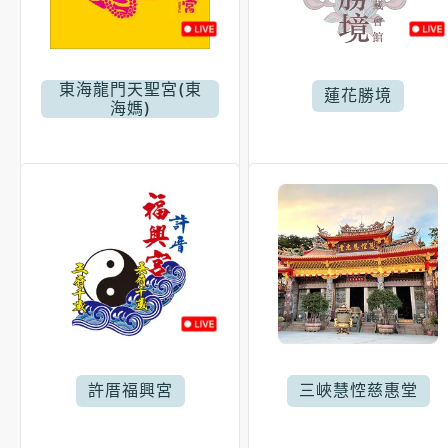
東海龍門天聖宮(東
蓮花勝境
海媽)
許厝福興宮
三峽慧悾慈惠堂