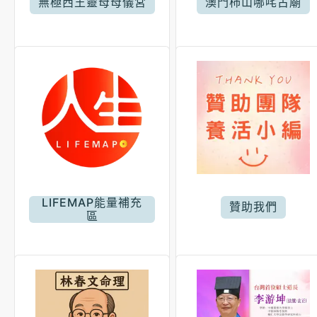
無極西王靈母母儀宮
澳門柿山哪咤古廟
LIFEMAP能量補充
贊助我們
區