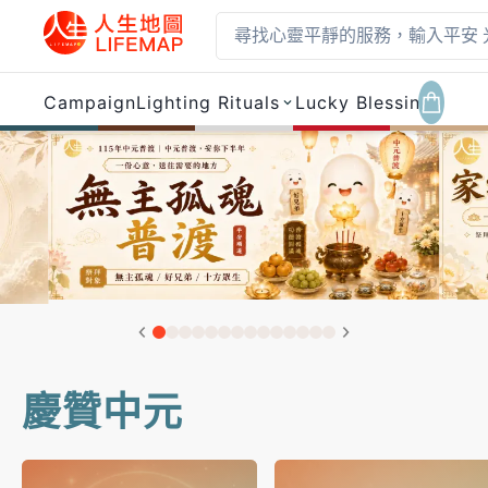
Campaign
Lighting Rituals
Lucky Blessings
Nu
Lifemap 人生地圖 — 
慶贊中元