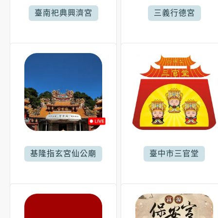
臺南祀典興濟宮
三義行德宮
基隆指玄宮仙公廟
臺中市三官堂