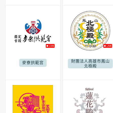
財團法人高雄市鳳山
麥寮拱範宮
北極殿