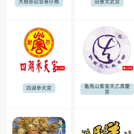
大樹慈后宮巷仔媽
田寮文武宮
龜馬山紫皇天乙真慶
四湖參天宮
宮