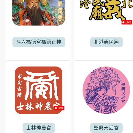
斗六福德宮福德正神
北港義民廟
士林神農宮
聖興天后宮