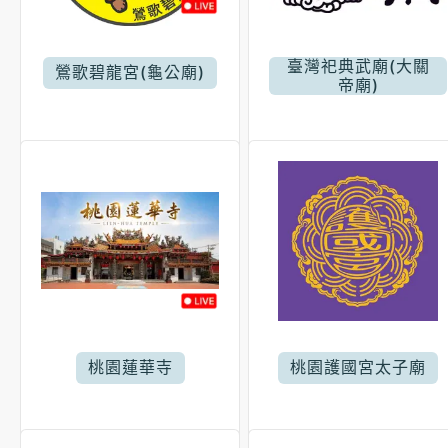
臺灣祀典武廟(大關
鶯歌碧龍宮(龜公廟)
帝廟)
桃園蓮華寺
桃園護國宮太子廟