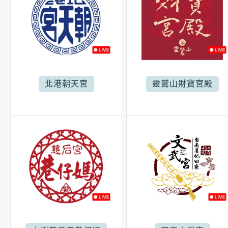
北港朝天宮
靈鷲山財寶宮殿