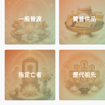
一般普渡
贊普供品
指定亡者
歷代祖先