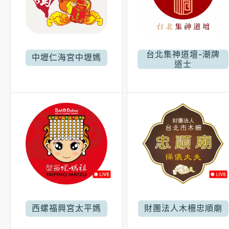
台北集神道壇-潮牌
中壢仁海宮中壢媽
道士
西螺福興宮太平媽
財團法人木柵忠順廟