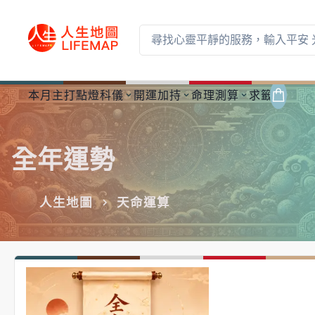
本月主打
點燈科儀
開運加持
命理測算
求籤解夢
全年運勢
人生地圖
天命運算
115馬年運勢