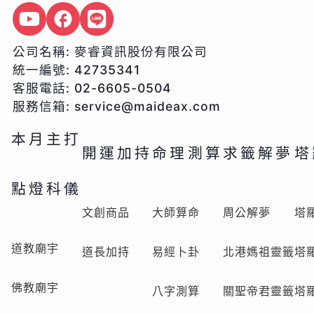
公司名稱:
麥睿資訊股份有限公司
統一編號:
42735341
客服電話:
02-6605-0504
服務信箱:
service@maideax.com
本月主打
開運加持
命理測算
求籤解夢
塔
點燈科儀
文創商品
大師算命
周公解夢
塔
道教廟宇
道長加持
易經卜卦
北港媽祖靈籤
塔
佛教廟宇
八字測算
關聖帝君靈籤
塔