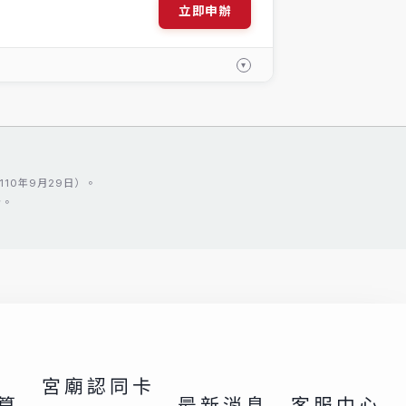
立即申辦
▾
10年9月29日）。
告。
宮廟認同卡
算
最新消息
客服中心