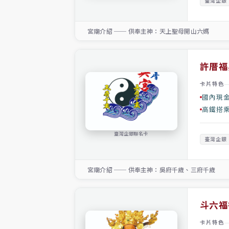
臺灣企銀
宮廟介紹 ── 供奉主神：天上聖母開山六媽
許厝福
卡片特色
國內現金
高鐵搭
臺灣企銀聯名卡
臺灣企銀
宮廟介紹 ── 供奉主神：吳府千歲、三府千歲
斗六福
卡片特色