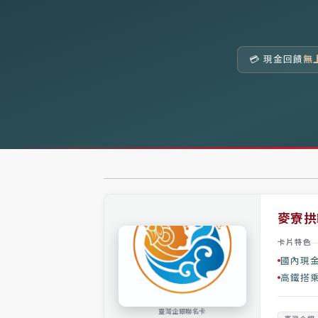
💳 現金回饋
無
麥寮拱
卡片特色
國內現金
高鐵搭
臺灣企銀聯名卡