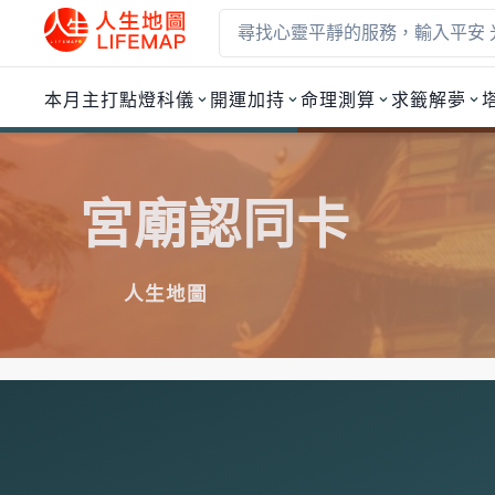
本月主打
點燈科儀
開運加持
命理測算
求籤解夢
宮廟認同卡
人生地圖
宮廟認同卡