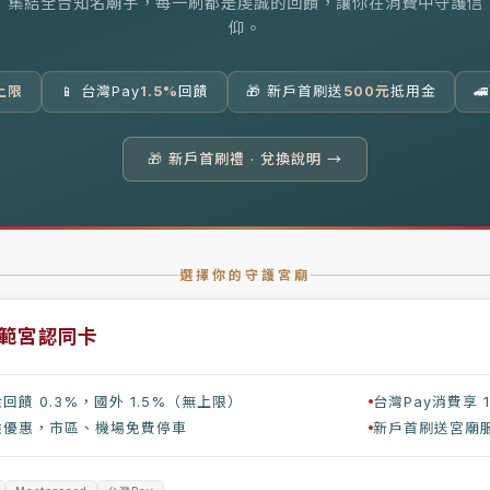
集結全台知名廟宇，每一刷都是虔誠的回饋，讓你在消費中守護信
仰。
上限
📱 台灣Pay
1.5%
回饋
🎁 新戶首刷送
500元
抵用金
🚄
🎁 新戶首刷禮 · 兌換說明 →
選擇你的守護宮廟
範宮認同卡
回饋 0.3%，國外 1.5%（無上限）
台灣Pay消費享 1
乘優惠，市區、機場免費停車
新戶首刷送宮廟服