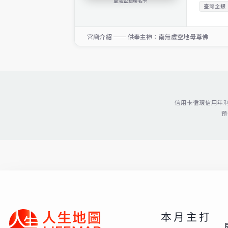
臺灣企銀聯名卡
臺灣企銀
宮廟介紹 ── 供奉主神：南無虛空地母尊佛
信用卡循環信用年利
預
本月主打