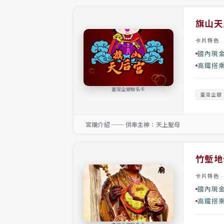
旗山天
卡片特色
國內現金
高鐵搭
臺灣企銀聯名卡
臺灣企銀
宮廟介紹 ── 供奉主神：天上聖母
竹塹地
卡片特色
國內現金
高鐵搭