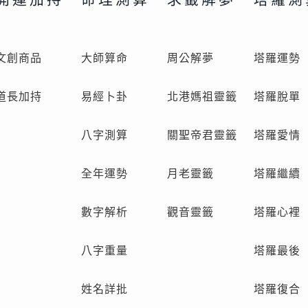
文創商品
大師算命
周公解夢
塔羅運勢
道長加持
易經卜卦
北港媽祖靈籤
塔羅脫單
八字測算
關聖帝君靈籤
塔羅愛情
全年運勢
月老靈籤
塔羅繼續
數字解析
觀音靈籤
塔羅心裡
八字重量
塔羅最後
姓名詳批
塔羅復合