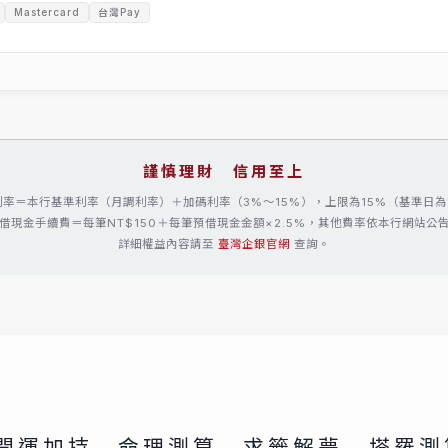
Mastercard
台灣Pay
謹慎理財 信用至上
率＝本行基準利率（月調利率）＋加碼利率（3%～15%），上限為15%（基準日為1
借現金手續費＝每筆NT$150＋每筆預借現金金額×2.5%，其他費率依本行網站公
詳細權益內容請至
臺灣企銀官網
查詢。
開運加持
命理測算
求籤解夢
塔羅測