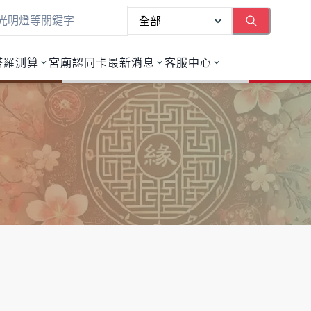
塔羅測算
宮廟認同卡
最新消息
客服中心
人生地圖