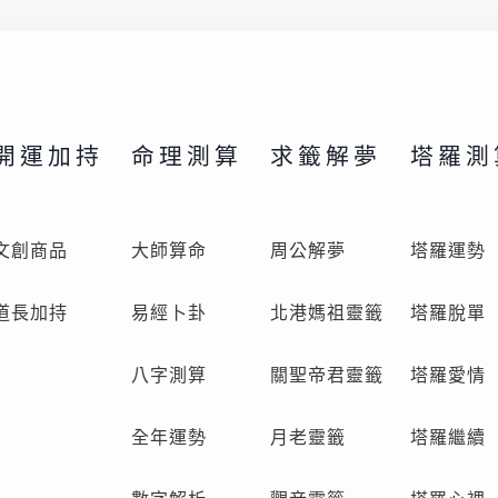
開運加持
命理測算
求籤解夢
塔羅測
文創商品
大師算命
周公解夢
塔羅運勢
道長加持
易經卜卦
北港媽祖靈籤
塔羅脫單
八字測算
關聖帝君靈籤
塔羅愛情
全年運勢
月老靈籤
塔羅繼續