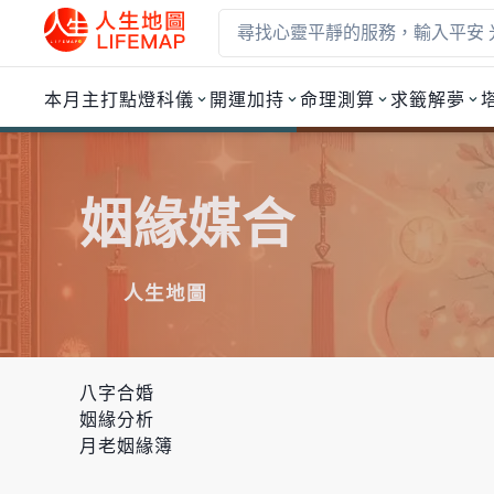
本月主打
點燈科儀
開運加持
命理測算
求籤解夢
姻緣媒合
人生地圖
八字合婚
婚配姻緣 — Lifemap 
姻緣分析
月老姻緣簿