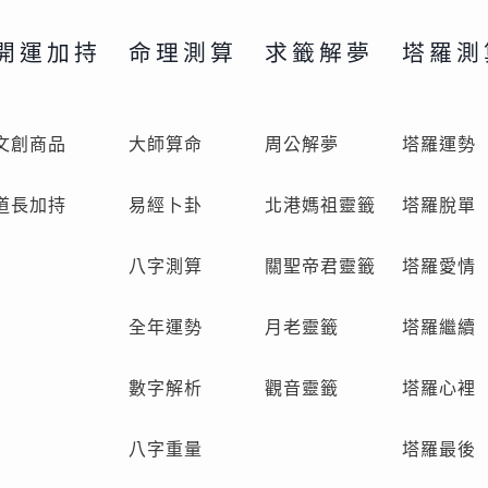
開運加持
命理測算
求籤解夢
塔羅測
文創商品
大師算命
周公解夢
塔羅運勢
道長加持
易經卜卦
北港媽祖靈籤
塔羅脫單
八字測算
關聖帝君靈籤
塔羅愛情
全年運勢
月老靈籤
塔羅繼續
數字解析
觀音靈籤
塔羅心裡
八字重量
塔羅最後