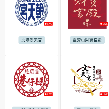
北港朝天宮
靈鷲山財寶宮殿