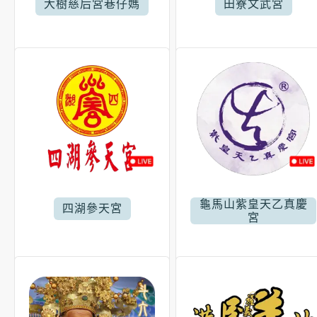
大樹慈后宮巷仔媽
田寮文武宮
龜馬山紫皇天乙真慶
四湖參天宮
宮