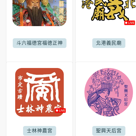
斗六福德宮福德正神
北港義民廟
士林神農宮
聖興天后宮