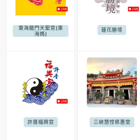
東海龍門天聖宮(東
蓮花勝境
海媽)
許厝福興宮
三峽慧悾慈惠堂