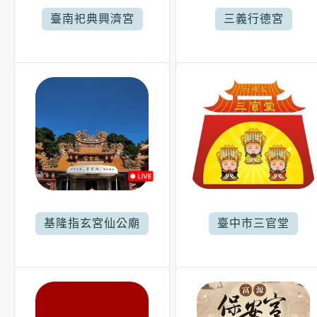
臺南祀典興濟宮
三義行德宮
基隆指玄宮仙公廟
臺中市三官堂