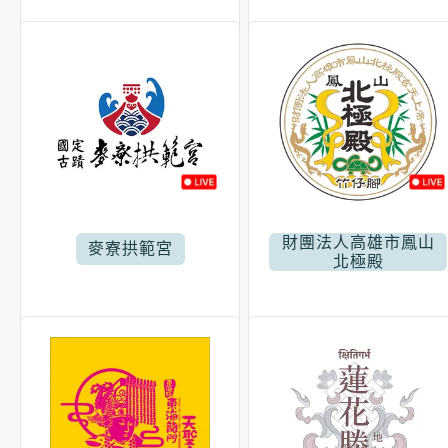
財團法人高雄市鳳山
麥寮拱範宮
北極殿