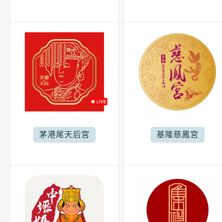
茅港尾天后宮
基隆慈鳳宮