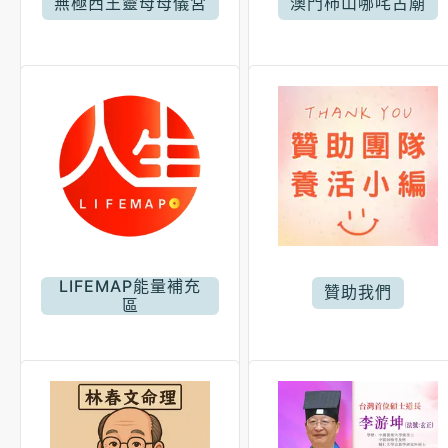
無極西王靈母母儀宮
澳門柿山哪咤古廟
LIFEMAP能量補充
贊助我們
區