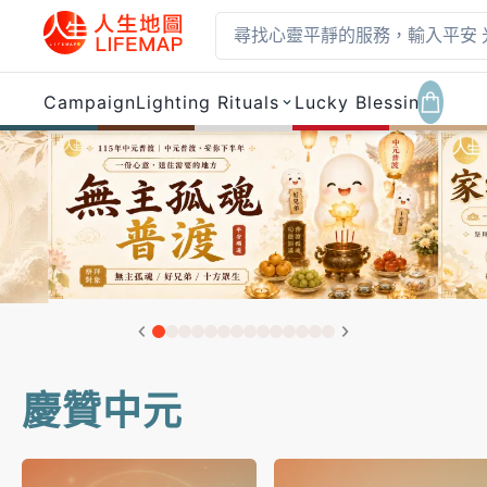
Campaign
Lighting Rituals
Lucky Blessings
Nu
Lifemap 人生地圖 — 
慶贊中元