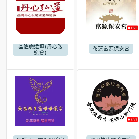
基隆廣遠壇(丹心弘
花蓮富源保安宮
道會)