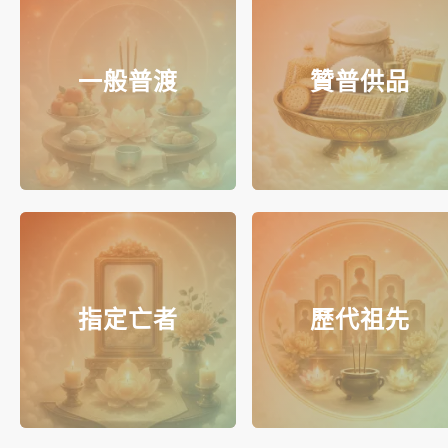
一般普渡
贊普供品
指定亡者
歷代祖先