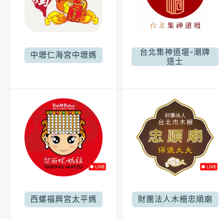
台北集神道壇-潮牌
中壢仁海宮中壢媽
道士
西螺福興宮太平媽
財團法人木柵忠順廟