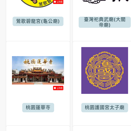
臺灣祀典武廟(大關
鶯歌碧龍宮(龜公廟)
帝廟)
桃園蓮華寺
桃園護國宮太子廟