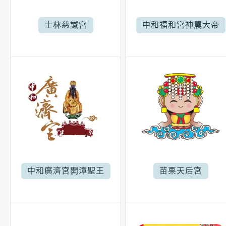
士林慈諴宮
中和福和宮神農大帝
中和廣濟宮開漳聖王
苗栗天后宮